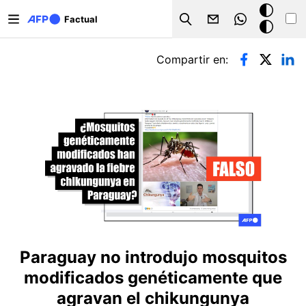
Pasar al contenido principal
Modo
Factual
Search
oscuro
Solapas principales
Compartir en:
Paraguay no introdujo mosquitos
modificados genéticamente que
agravan el chikungunya