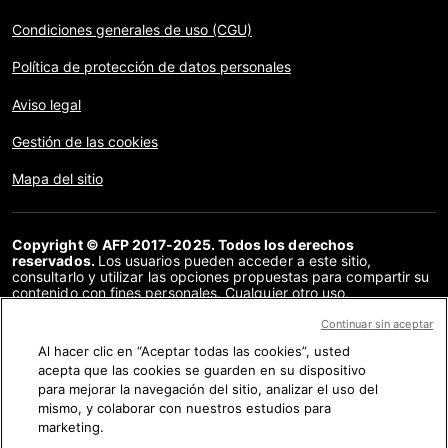
Condiciones generales de uso (CGU)
Política de protección de datos personales
Aviso legal
Gestión de las cookies
Mapa del sitio
Copyright © AFP 2017-2025. Todos los derechos
reservados.
Los usuarios pueden acceder a este sitio,
consultarlo y utilizar las opciones propuestas para compartir su
contenido con fines personales. Cualquier otro uso,
especialmente la reproducción, la comunicación al público o la
distribución del contenido de este sitio, en su totalidad o en
Continuar sin aceptar
parte, para cualquier otro fin y/o por otros medios, sin un
Al hacer clic en “Aceptar todas las cookies”, usted
acuerdo específico firmado con la AFP, está estrictamente
acepta que las cookies se guarden en su dispositivo
prohibido. Los elementos analizados en cada verificación se
presentan o se enlazan en tanto en cuanto son necesarios para
para mejorar la navegación del sitio, analizar el uso del
la correcta comprensión de la verificación en cuestión. La AFP
mismo, y colaborar con nuestros estudios para
no cuenta con derechos sobre los autores ni sobre los
marketing.
propietarios del copyright de estos contenidos de terceras