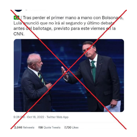
Image