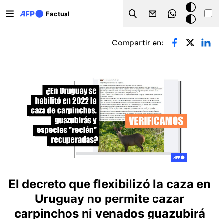
Pasar al contenido principal
Modo
Factual
Search
oscuro
Solapas principales
Compartir en:
El decreto que flexibilizó la caza en
Uruguay no permite cazar
carpinchos ni venados guazubirá