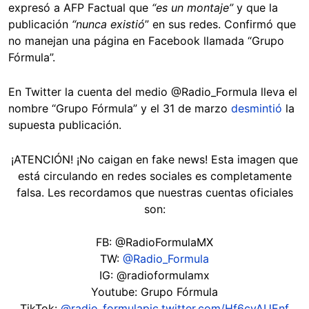
expresó a AFP Factual que
“es un montaje”
y que la
publicación
“nunca existió
” en sus redes. Confirmó que
no manejan una página en Facebook llamada “Grupo
Fórmula”.
En Twitter la cuenta del medio @Radio_Formula lleva el
nombre “Grupo Fórmula” y el 31 de marzo
desmintió
la
supuesta publicación.
¡ATENCIÓN! ¡No caigan en fake news! Esta imagen que
está circulando en redes sociales es completamente
falsa. Les recordamos que nuestras cuentas oficiales
son:
FB: @RadioFormulaMX
TW:
@Radio_Formula
IG: @radioformulamx
Youtube: Grupo Fórmula
TikTok:
@radio_formula
pic.twitter.com/Hf6cvAUEnf