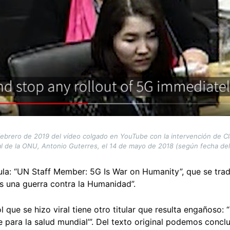
febrero de 2019 del vídeo colgado en YouTube con la intervención de Cl
l de la ONU, Antonio Guterres, el 14 de mayo de 2018 (según fecha del
titula: “UN Staff Member: 5G Is War on Humanity”, que se tr
es una guerra contra la Humanidad”.
que se hizo viral tiene otro titular que resulta engañoso: “F
 para la salud mundial’”. Del texto original podemos conclu