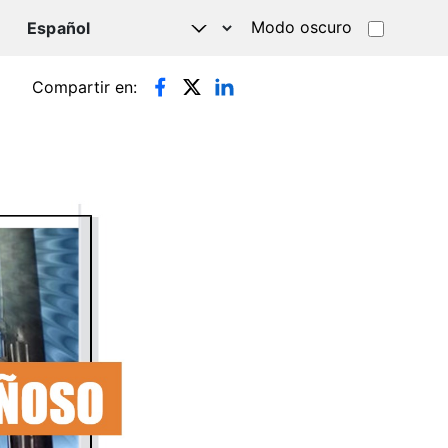
Modo oscuro
TSAPP
Compartir en: