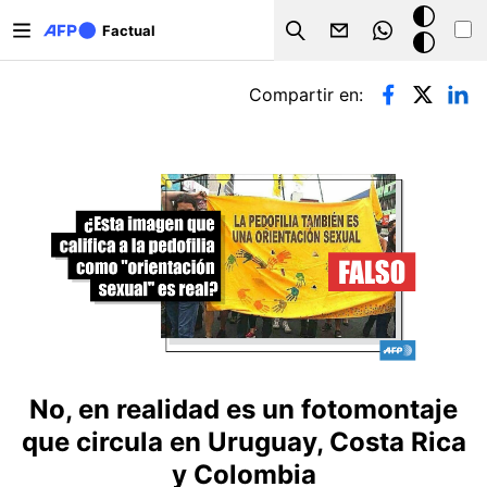
Pasar al contenido principal
Modo
Factual
Search
oscuro
Solapas principales
Compartir en:
No, en realidad es un fotomontaje
que circula en Uruguay, Costa Rica
y Colombia