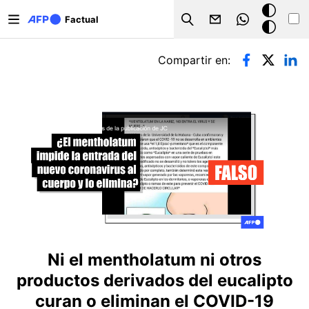
Pasar al contenido principal
Modo
Factual
Search
oscuro
Solapas principales
Compartir en:
Ni el mentholatum ni otros
productos derivados del eucalipto
curan o eliminan el COVID-19