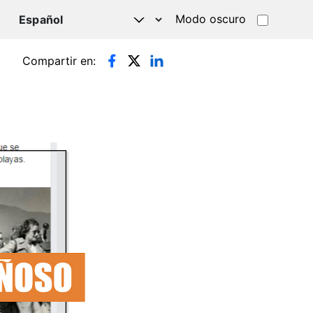
Modo oscuro
TSAPP
Compartir en: