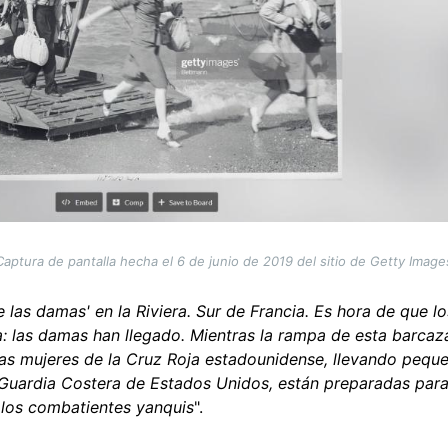
Captura de pantalla hecha el 6 de junio de 2019 del sitio de Getty Image
e las damas' en la Riviera. Sur de Francia. Es hora de que l
a: las damas han llegado. Mientras la rampa de esta barca
as mujeres de la Cruz Roja estadounidense, llevando pequeñ
a Guardia Costera de Estados Unidos, están preparadas para
 los combatientes yanquis
".