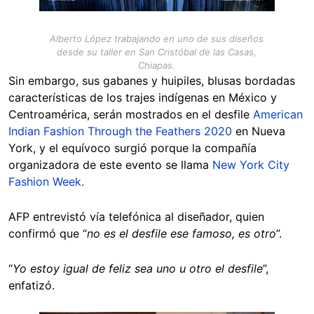
Alberto López trabajando en uno de sus diseños
desde su taller en San Cristóbal de las Casas,
Chiapas.
Sin embargo, sus gabanes y huipiles, blusas bordadas
características de los trajes indígenas en México y
Centroamérica, serán mostrados en el desfile
American
Indian Fashion Through the Feathers 2020
en Nueva
York, y el equívoco surgió porque la compañía
organizadora de este evento se llama
New York City
Fashion Week.
AFP entrevistó vía telefónica al diseñador, quien
confirmó que “
no es el desfile ese famoso, es otro
”.
“
Yo estoy igual de feliz sea uno u otro el desfile
”,
enfatizó.