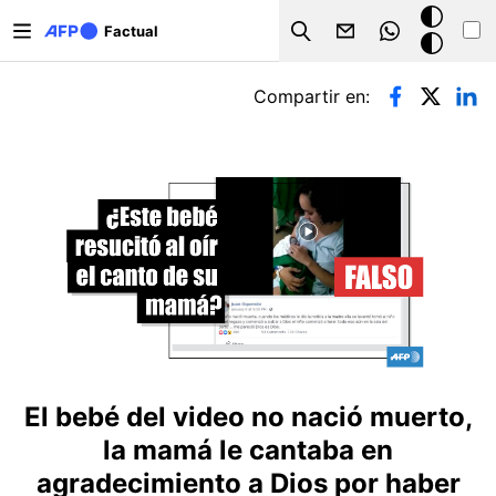
Pasar al contenido principal
Modo
Factual
Search
oscuro
Solapas principales
Compartir en:
El bebé del video no nació muerto,
la mamá le cantaba en
agradecimiento a Dios por haber