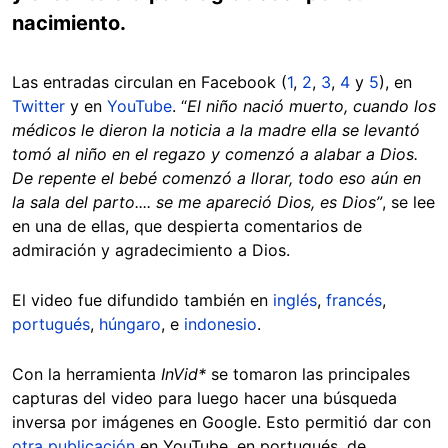
nacimiento.
Las entradas circulan en Facebook (
1
,
2
,
3
,
4
y
5
), en
Twitter
y en
YouTube
. “
El niño nació muerto, cuando los
médicos le dieron la noticia a la madre ella se levantó
tomó al niño en el regazo y comenzó a alabar a Dios.
De repente el bebé comenzó a llorar, todo eso aún en
la sala del parto.... se me apareció Dios, es Dios”
, se lee
en una de ellas, que despierta comentarios de
admiración y agradecimiento a Dios.
El video fue difundido también en
inglés
,
francés
,
portugués
,
húngaro
, e
indonesio
.
Con la herramienta
InVid*
se tomaron las principales
capturas del video para luego hacer una búsqueda
inversa por imágenes en Google. Esto permitió dar con
otra publicación
en YouTube, en portugués, de