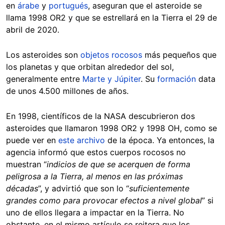
en
árabe
y
portugués
, aseguran que el asteroide se
llama 1998 OR2 y que se estrellará en la Tierra el 29 de
abril de 2020.
Los asteroides son
objetos rocosos
más pequeños que
los planetas y que orbitan alrededor del sol,
generalmente entre
Marte y Júpiter
. Su
formación
data
de unos 4.500 millones de años.
En 1998, científicos de la NASA descubrieron dos
asteroides que llamaron 1998 OR2 y 1998 OH, como se
puede ver en
este archivo
de la época. Ya entonces, la
agencia informó que estos cuerpos rocosos no
muestran “
indicios de que se acerquen de forma
peligrosa a la Tierra, al menos en las próximas
décadas
”, y advirtió que son lo “
suficientemente
grandes como para provocar efectos a nivel global
” si
uno de ellos llegara a impactar en la Tierra. No
obstante, en el mismo artículo se reitera que los