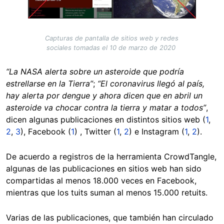
Capturas de pantalla de sitios web y redes
sociales tomadas el 10 de marzo de 2020
“La NASA alerta sobre un asteroide que podría
estrellarse en la Tierra”
;
“El coronavirus llegó al país,
hay alerta por dengue y ahora dicen que en abril un
asteroide va chocar contra la tierra y matar a todos”
,
dicen algunas publicaciones en distintos sitios web (
1
,
2
,
3
), Facebook (
1
) , Twitter (
1
,
2
) e Instagram (
1
,
2
).
De acuerdo a registros de la herramienta CrowdTangle,
algunas de las publicaciones en sitios web han sido
compartidas al menos 18.000 veces en Facebook,
mientras que los tuits suman al menos 15.000 retuits.
Varias de las publicaciones, que también han circulado