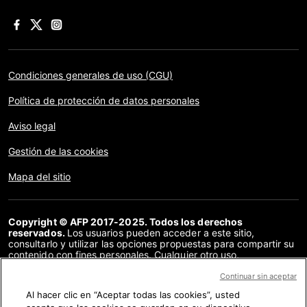
Condiciones generales de uso (CGU)
Política de protección de datos personales
Aviso legal
Gestión de las cookies
Mapa del sitio
Copyright © AFP 2017-2025. Todos los derechos
reservados.
Los usuarios pueden acceder a este sitio,
consultarlo y utilizar las opciones propuestas para compartir su
contenido con fines personales. Cualquier otro uso,
especialmente la reproducción, la comunicación al público o la
distribución del contenido de este sitio, en su totalidad o en
Continuar sin aceptar
parte, para cualquier otro fin y/o por otros medios, sin un
Al hacer clic en “Aceptar todas las cookies”, usted
acuerdo específico firmado con la AFP, está estrictamente