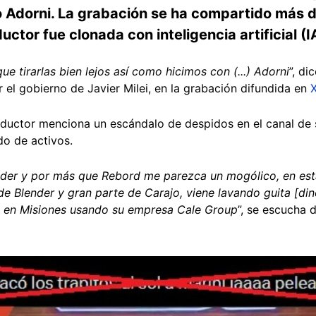
do Adorni. La grabación se ha compartido más 
ctor fue clonada con inteligencia artificial (I
e tirarlas bien lejos así como hicimos con (...) Adorni
”, d
el gobierno de Javier Milei, en la grabación difundida en
nductor menciona un escándalo de despidos en el canal de 
do de activos.
nder y por más que Rebord me parezca un mogólico, en es
o de Blender y gran parte de Carajo, viene lavando guita [d
] en Misiones usando su empresa Cale Group
”, se escucha d