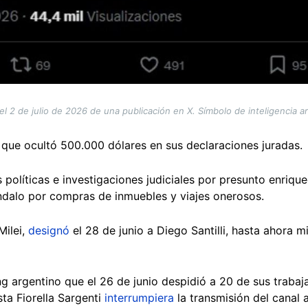
l 2 de julio de 2026 de una publicación en X. Símbolo de inteligencia art
 que ocultó 500.000 dólares en sus declaraciones juradas.
 políticas e investigaciones judiciales por presunto enriquec
ndalo por compras de inmuebles y viajes onerosos.
Milei,
designó
el 28 de junio a Diego Santilli, hasta ahora m
g argentino que el 26 de junio despidió a 20 de sus trabaj
sta Fiorella Sargenti
interrumpiera
la transmisión del canal