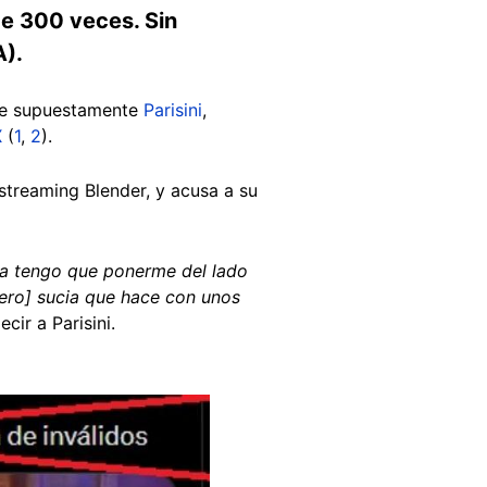
de 300 veces. Sin
A).
ice supuestamente
Parisini
,
X
(
1
,
2
).
streaming Blender, y acusa a su
ta tengo que ponerme del lado
inero] sucia que hace con unos
ecir a Parisini.