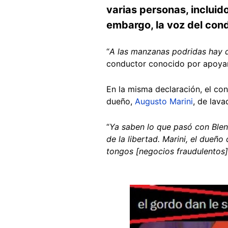
varias personas, inclui
embargo, la voz del condu
“
A las manzanas podridas hay qu
conductor conocido por apoyar 
En la misma declaración, el co
dueño,
Augusto Marini
, de lava
“
Ya saben lo que pasó con Ble
de la libertad. Marini, el dueñ
tongos [negocios fraudulentos
Image