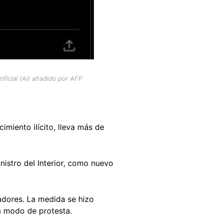
ificial (Ai) añadido por AFP
imiento ilícito, lleva más de
inistro del Interior, como nuevo
adores. La medida se hizo
 a modo de protesta.