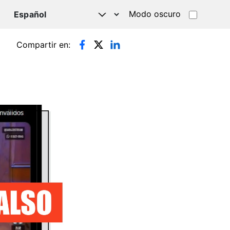
Modo oscuro
TSAPP
Compartir en: