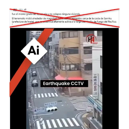
Image