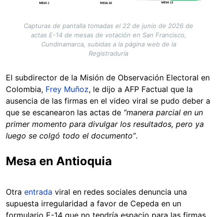
Capturas de pantalla tomadas el 22 de junio de 2026 de
actas E-14 de mesas de votación en San Francisco,
Cundinamarca, subidas a la página web de la
Registraduría
El subdirector de la Misión de Observación Electoral en
Colombia,
Frey Muñoz
, le dijo a AFP Factual que la
ausencia de las firmas en el video viral se pudo deber a
que se escanearon las actas de
“manera parcial en un
primer momento para divulgar los resultados, pero ya
luego se colgó todo el documento”
.
Mesa en Antioquia
Otra
entrada
viral en redes sociales denuncia una
supuesta irregularidad a favor de Cepeda en un
formulario E-14 que no tendría espacio para las firmas