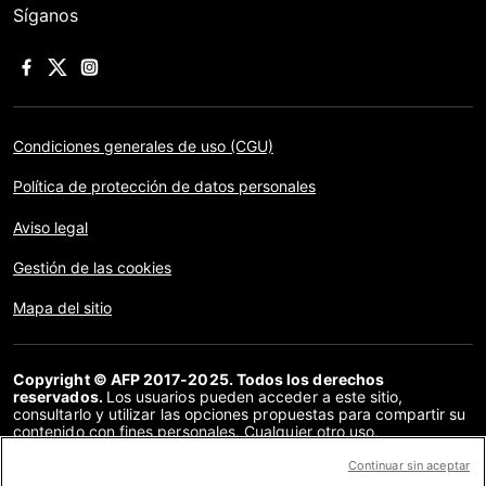
Síganos
Condiciones generales de uso (CGU)
Política de protección de datos personales
Aviso legal
Gestión de las cookies
Mapa del sitio
Copyright © AFP 2017-2025. Todos los derechos
reservados.
Los usuarios pueden acceder a este sitio,
consultarlo y utilizar las opciones propuestas para compartir su
contenido con fines personales. Cualquier otro uso,
especialmente la reproducción, la comunicación al público o la
distribución del contenido de este sitio, en su totalidad o en
Continuar sin aceptar
parte, para cualquier otro fin y/o por otros medios, sin un