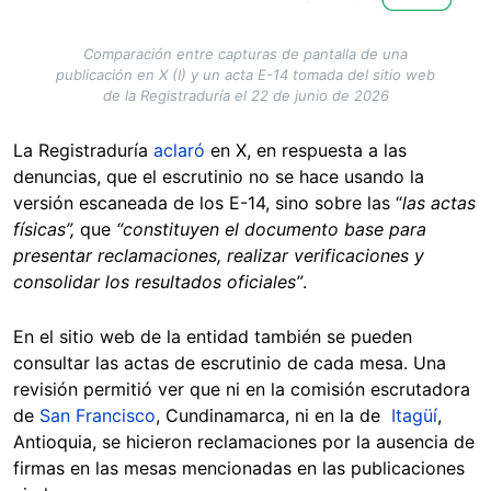
Comparación entre capturas de pantalla de una
publicación en X (I) y un acta E-14 tomada del sitio web
de la Registraduría el 22 de junio de 2026
La Registraduría
aclaró
en X, en respuesta a las
denuncias, que el escrutinio no se hace usando la
versión escaneada de los E-14, sino sobre las “
las actas
físicas”,
que
“constituyen el documento base para
presentar reclamaciones, realizar verificaciones y
consolidar los resultados oficiales”
.
En el sitio web de la entidad también se pueden
consultar las actas de escrutinio de cada mesa. Una
revisión permitió ver que ni en la comisión escrutadora
de
San Francisco
, Cundinamarca, ni en la de
Itagüí
,
Antioquia, se hicieron reclamaciones por la ausencia de
firmas en las mesas mencionadas en las publicaciones