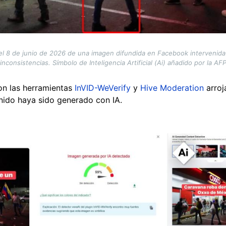
el 8 de junio de 2026 de una imagen difundida en Facebook intervenida 
inconsistencias. Símbolo de Inteligencia Artificial (Ai) añadido por la AF
con las herramientas
InVID-WeVerify
y
Hive Moderation
arroj
nido haya sido generado con IA.