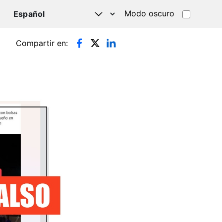
Modo oscuro
TSAPP
Compartir en: