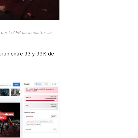
por la AFP para mostrar las
P
aron entre 93 y 99% de