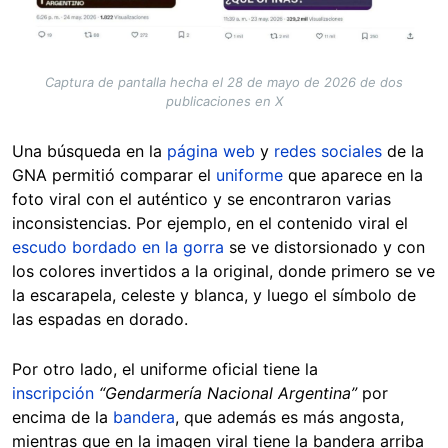
Captura de pantalla hecha el 28 de mayo de 2026 de dos
publicaciones en X
Una búsqueda en la
página web
y
redes sociales
de la
GNA permitió comparar el
uniforme
que aparece en la
foto viral con el auténtico y se encontraron varias
inconsistencias. Por ejemplo, en el contenido viral el
escudo bordado en la gorra
se ve distorsionado y con
los colores invertidos a la original, donde primero se ve
la escarapela, celeste y blanca, y luego el símbolo de
las espadas en dorado.
Por otro lado, el uniforme oficial tiene la
inscripción
“Gendarmería Nacional Argentina”
por
encima de la
bandera
, que además es más angosta,
mientras que en la imagen viral tiene la bandera arriba