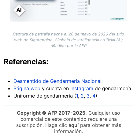
Captura de pantalla hecha el 28 de mayo de 2026 del sitio
web de Sightengine. Símbolo de inteligencia artificial (Ai)
añadido por la AFP
Referencias:
Desmentido de Gendarmería Nacional
Página web
y cuenta en
Instagram
de gendarmería
Uniforme de gendarmería (
1
,
2
,
3
,
4
)
Copyright © AFP 2017-2025.
Cualquier uso
comercial de este contenido requiere una
suscripción. Haga clic
aquí
para obtener más
información.