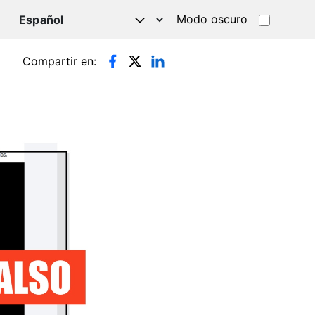
Modo oscuro
TSAPP
Compartir en: