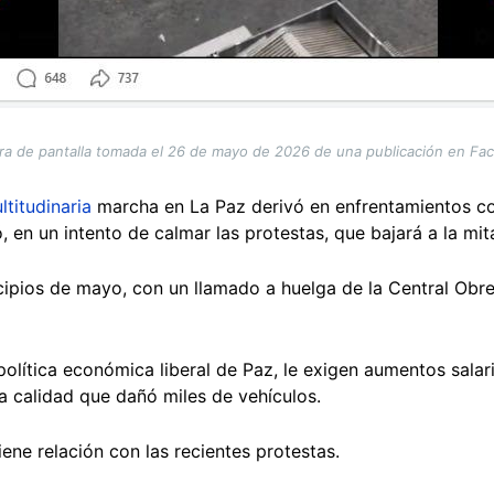
ra de pantalla tomada el 26 de mayo de 2026 de una publicación en Fa
ltitudinaria
marcha en La Paz derivó en enfrentamientos con
 en un intento de calmar las protestas, que bajará a la mita
pios de mayo, con un llamado a huelga de la Central Obre
olítica económica liberal de Paz, le exigen aumentos salari
a calidad que dañó miles de vehículos.
iene relación con las recientes protestas.