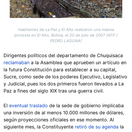
Habitantes de La Paz y El Alto realizaron una masiva
protesta en El Alto, Bolivia, el 20 de julio de 2007 (AFP /
PEDRO LAGUNA)
Dirigentes políticos del departamento de Chuquisaca
reclamaban
a la Asamblea que aprueben un artículo en
la futura Constitución para establecer a su capital,
Sucre, como sede de los poderes Ejecutivo, Legislativo
y Judicial, pues los dos primeros fueron llevados a La
Paz a fines del siglo XIX tras una guerra civil.
El
eventual traslado
de la sede de gobierno implicaba
una inversión de al menos 10.000 millones de dólares,
según proyecciones oficiales en ese momento. Al
siguiente mes, la Constituyente
retiró de su agenda
la