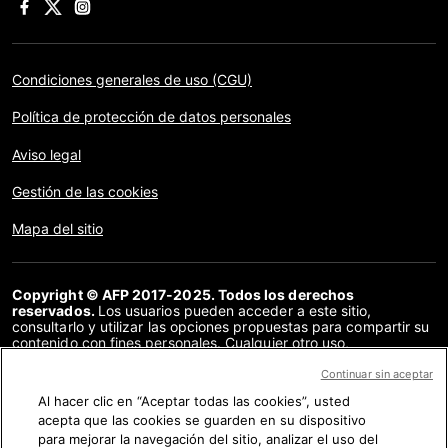
Condiciones generales de uso (CGU)
Política de protección de datos personales
Aviso legal
Gestión de las cookies
Mapa del sitio
Copyright © AFP 2017-2025. Todos los derechos
reservados.
Los usuarios pueden acceder a este sitio,
consultarlo y utilizar las opciones propuestas para compartir su
contenido con fines personales. Cualquier otro uso,
especialmente la reproducción, la comunicación al público o la
distribución del contenido de este sitio, en su totalidad o en
Continuar sin aceptar
parte, para cualquier otro fin y/o por otros medios, sin un
Al hacer clic en “Aceptar todas las cookies”, usted
acuerdo específico firmado con la AFP, está estrictamente
acepta que las cookies se guarden en su dispositivo
prohibido. Los elementos analizados en cada verificación se
presentan o se enlazan en tanto en cuanto son necesarios para
para mejorar la navegación del sitio, analizar el uso del