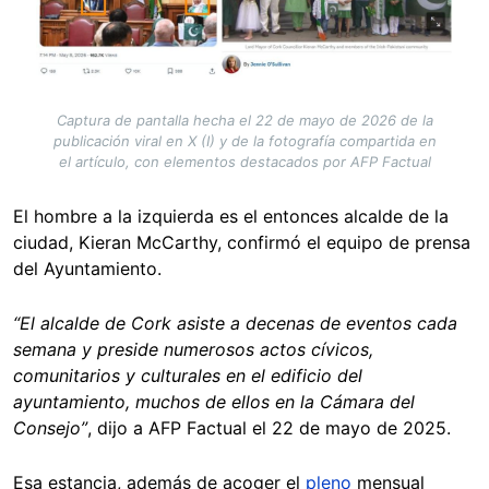
Captura de pantalla hecha el 22 de mayo de 2026 de la
publicación viral en X (I) y de la fotografía compartida en
el artículo, con elementos destacados por AFP Factual
El hombre a la izquierda es el entonces alcalde de la
ciudad, Kieran McCarthy, confirmó el equipo de prensa
del Ayuntamiento.
“El alcalde de Cork asiste a decenas de eventos cada
semana y preside numerosos actos cívicos,
comunitarios y culturales en el edificio del
ayuntamiento, muchos de ellos en la Cámara del
Consejo”
, dijo a AFP Factual el 22 de mayo de 2025.
Esa estancia, además de acoger el
pleno
mensual