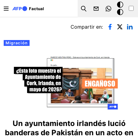
Pasar al contenido principal
Modo
Factual
Search
oscuro
Solapas principales
Compartir en:
Migración
Un ayuntamiento irlandés lució
banderas de Pakistán en un acto en