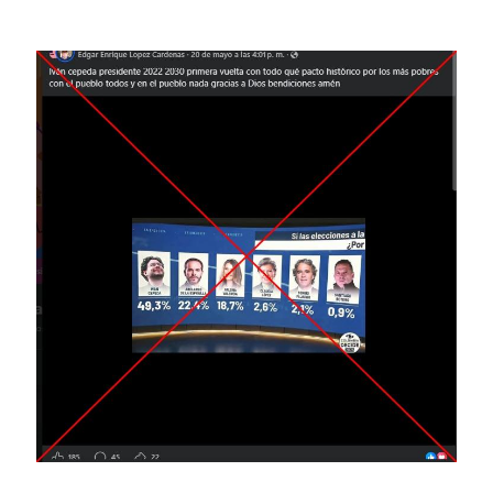
Image