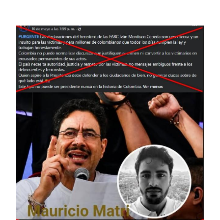
Image