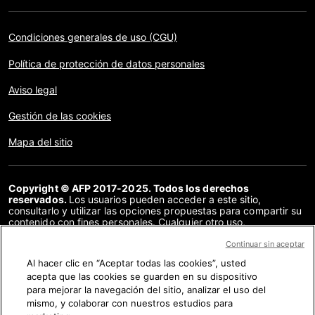
Condiciones generales de uso (CGU)
Política de protección de datos personales
Aviso legal
Gestión de las cookies
Mapa del sitio
Copyright © AFP 2017-2025. Todos los derechos
reservados.
Los usuarios pueden acceder a este sitio,
consultarlo y utilizar las opciones propuestas para compartir su
contenido con fines personales. Cualquier otro uso,
especialmente la reproducción, la comunicación al público o la
distribución del contenido de este sitio, en su totalidad o en
Continuar sin aceptar
parte, para cualquier otro fin y/o por otros medios, sin un
Al hacer clic en “Aceptar todas las cookies”, usted
acuerdo específico firmado con la AFP, está estrictamente
acepta que las cookies se guarden en su dispositivo
prohibido. Los elementos analizados en cada verificación se
presentan o se enlazan en tanto en cuanto son necesarios para
para mejorar la navegación del sitio, analizar el uso del
la correcta comprensión de la verificación en cuestión. La AFP
mismo, y colaborar con nuestros estudios para
no cuenta con derechos sobre los autores ni sobre los