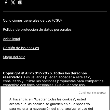
Condiciones generales de uso (CGU)
Política de protección de datos personales
Aviso legal
Gestión de las cookies
Mapa del sitio
Copyright © AFP 2017-2025. Todos los derechos
reservados.
Los usuarios pueden acceder a este sitio,
consultarlo y utilizar las opciones propuestas para compartir su
contenido con fines personales. Cualquier otro uso,
especialmente la reproducción, la comunicación al público o la
distribución del contenido de este sitio, en su totalidad o en
Continuar sin aceptar
parte, para cualquier otro fin y/o por otros medios, sin un
Al hacer clic en “Aceptar todas las cookies”, usted
acuerdo específico firmado con la AFP, está estrictamente
acepta que las cookies se guarden en su dispositivo
prohibido. Los elementos analizados en cada verificación se
presentan o se enlazan en tanto en cuanto son necesarios para
para mejorar la navegación del sitio, analizar el uso del