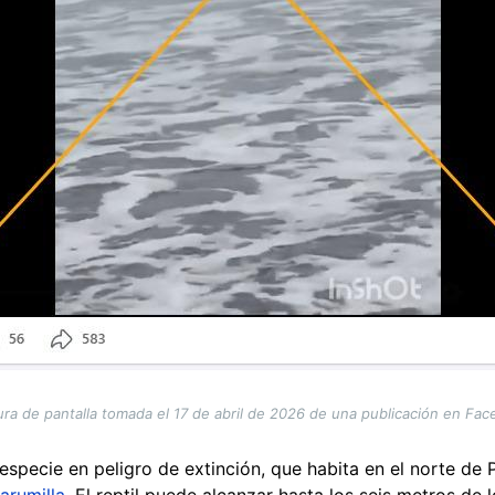
ra de pantalla tomada el 17 de abril de 2026 de una publicación en Fa
especie en peligro de extinción, que habita en el norte de 
arumilla
. El reptil puede alcanzar hasta los seis metros de