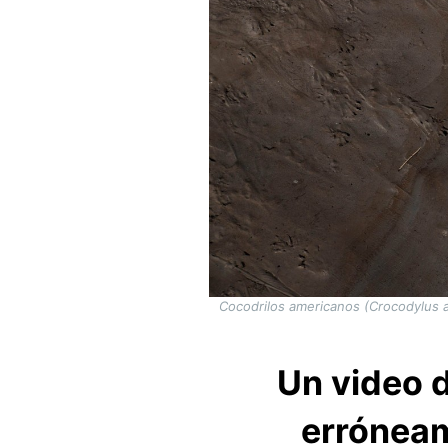
Cocodrilos americanos (Crocodylus ac
Un video d
erróneam