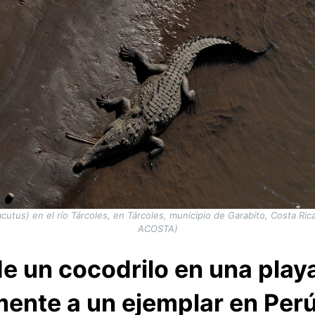
utus) en el río Tárcoles, en Tárcoles, municipio de Garabito, Costa Ric
ACOSTA)
e un cocodrilo en una play
ente a un ejemplar en Per