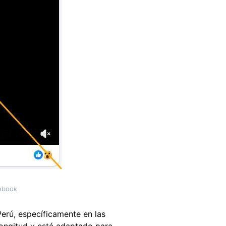
cebook
Perú, específicamente en las
 longitud y está adaptado para