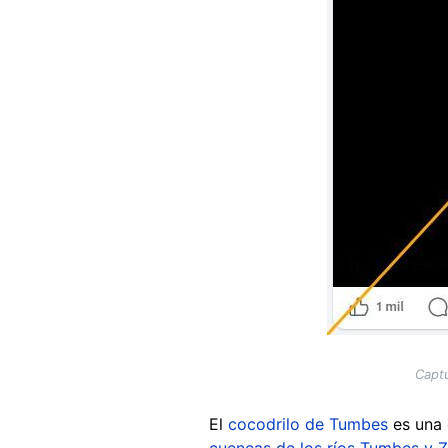
Captu
El
cocodrilo de Tumbes
es una 
cuencas de los ríos Tumbes y Z