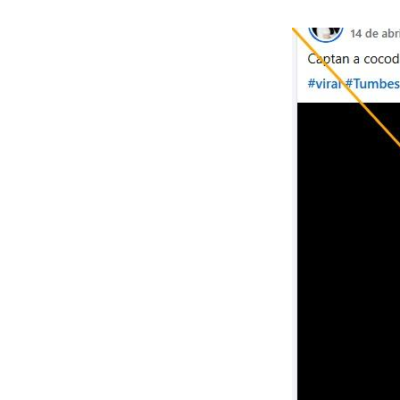
Image