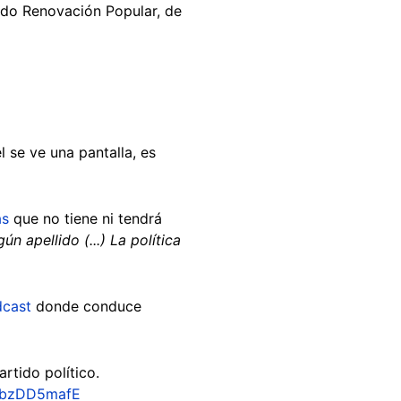
ido Renovación Popular, de
l se ve una pantalla, es
as
que no tiene ni tendrá
n apellido (...) La política
cast
donde conduce
rtido político.
/abzDD5mafE