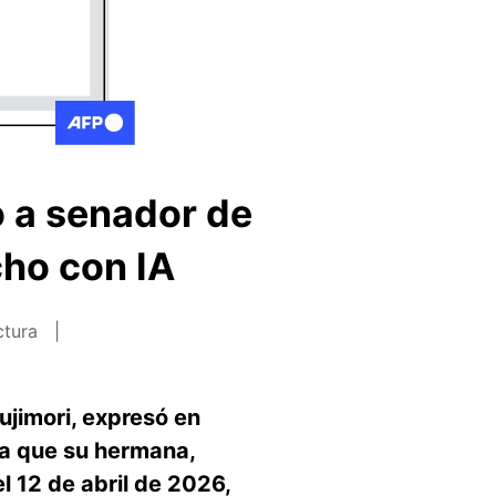
o a senador de
cho con IA
ctura
ujimori, expresó en
e a que su hermana,
l 12 de abril de 2026,