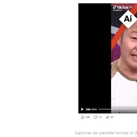
Image
Capturas de pantalla hechas el 3