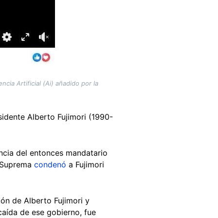
ia Artificial (Ai) añadido por la
idente Alberto Fujimori (1990-
ncia del entonces mandatario
e Suprema
condenó
a Fujimori
ión de Alberto Fujimori y
caída de ese gobierno, fue