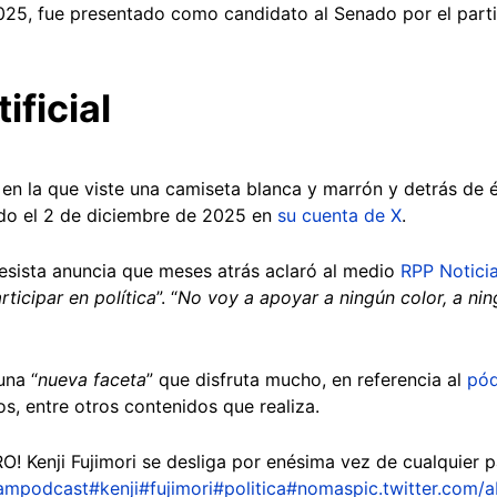
25, fue presentado como candidato al Senado por el part
ificial
 en la que viste una camiseta blanca y marrón y detrás de é
ado el 2 de diciembre de 2025 en
su cuenta de X
.
resista anuncia que meses atrás aclaró al medio
RPP Notici
ticipar en política
”. “
No voy a apoyar a ningún color, a ningú
una “
nueva faceta
” que disfruta mucho, en referencia al
pód
os, entre otros contenidos que realiza.
! Kenji Fujimori se desliga por enésima vez de cualquier pa
ampodcast
#kenji
#fujimori
#politica
#nomas
pic.twitter.com