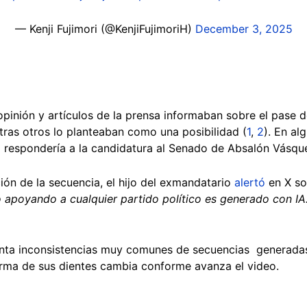
— Kenji Fujimori (@KenjiFujimoriH)
December 3, 2025
inión y artículos de la prensa informaban sobre el pase de 
ntras otros lo planteaban como una posibilidad (
1
,
2
). En al
 respondería a la candidatura al Senado de Absalón Vásqu
ción de la secuencia, el hijo del exmandatario
alertó
en X so
 apoyando a cualquier partido político es generado con IA.
senta inconsistencias muy comunes de secuencias generadas
 forma de sus dientes cambia conforme avanza el video.