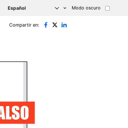
Modo oscuro
TSAPP
Compartir en: