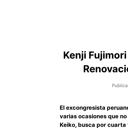
Kenji Fujimor
Renovació
Public
El excongresista peruano 
varias ocasiones que no 
Keiko, busca por cuarta v