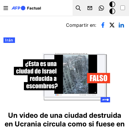
Pasar al contenido principal
Modo
Factual
Search
oscuro
Solapas principales
Compartir en:
Irán
Un video de una ciudad destruida
en Ucrania circula como si fuese en