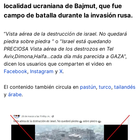
localidad ucraniana de Bajmut, que fue
campo de batalla durante la invasión rusa.
“
Vista aérea de la destrucción de israel. No quedará
piedra sobre piedra ”
o “
Israel está quedando
PRECIOSA Vista aérea de los destrozos en Tel
Aviv,Dimona,Haifa…cada día más parecida a GAZA
”,
dicen los usuarios que comparten el video en
Facebook
,
Instagram
y
X
.
El contenido también circula en
pastún
,
turco
,
tailandés
y
árabe
.
Image