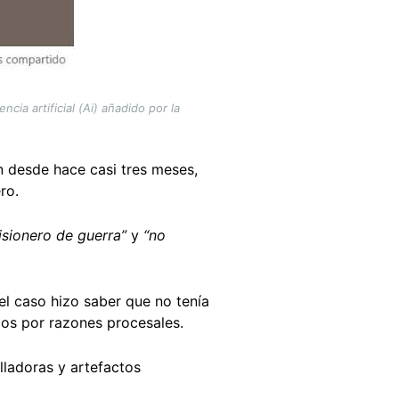
ia artificial (Ai) añadido por la
n desde hace casi tres meses,
ro.
isionero de guerra”
y
“no
el caso hizo saber que no tenía
gos por razones procesales.
lladoras y artefactos