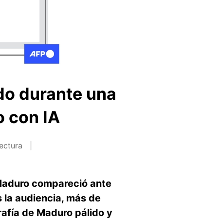
do durante una
o con IA
lectura
 Maduro compareció ante
s la audiencia, más de
afía de Maduro pálido y