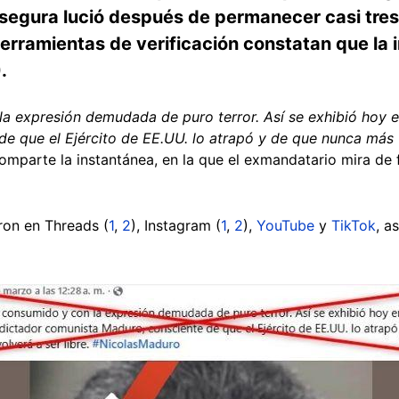
segura lució después de permanecer casi tres
 herramientas de verificación constatan que l
.
la expresión demudada de puro terror. Así se exhibió hoy 
e que el Ejército de EE.UU. lo atrapó y de que nunca más v
mparte la instantánea, en la que el exmandatario mira de 
ron en Threads (
1
,
2
), Instagram (
1
,
2
),
YouTube
y
TikTok
, a