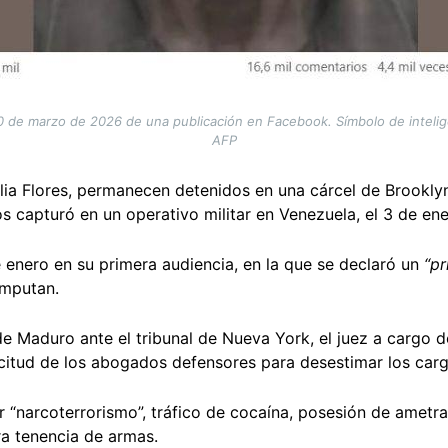
 de marzo de 2026 de una publicación en Facebook. Símbolo de inteligenc
AFP
lia Flores, permanecen detenidos en una cárcel de Brookly
 capturó en un operativo militar en Venezuela, el 3 de ene
 enero en su primera audiencia, en la que se declaró un
“pr
imputan.
e Maduro ante el tribunal de Nueva York, el juez a cargo d
icitud de los abogados defensores para desestimar los car
 “narcoterrorismo”, tráfico de cocaína, posesión de ametra
ra tenencia de armas.