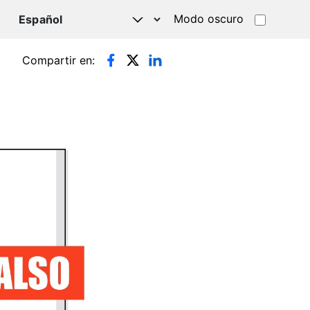
Modo oscuro
TSAPP
Compartir en: