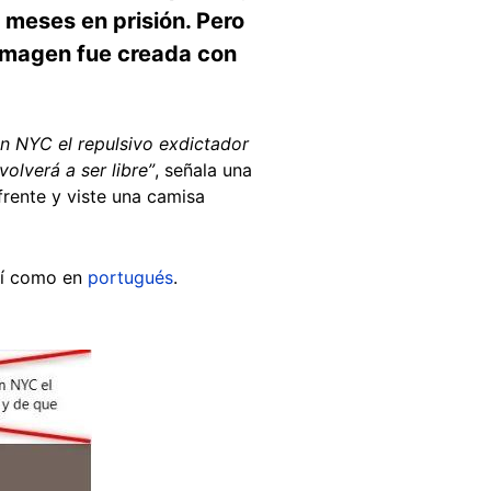
 meses en prisión. Pero
a imagen fue creada con
en NYC el repulsivo exdictador
olverá a ser libre”
, señala una
frente y viste una camisa
sí como en
portugués
.