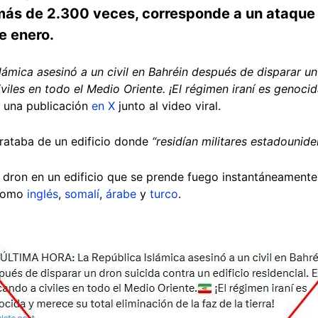
ás de 2.300 veces, corresponde a un ataque 
e enero.
mica asesinó a un civil en Bahréin después de disparar un 
iviles en todo el Medio Oriente. ¡El régimen iraní es genoci
n una publicación
en X
junto al video viral.
rataba de un edificio donde
“residían militares estadounide
n dron en un edificio que se prende fuego instantáneamente
 como
inglés
,
somalí
,
árabe
y
turco
.