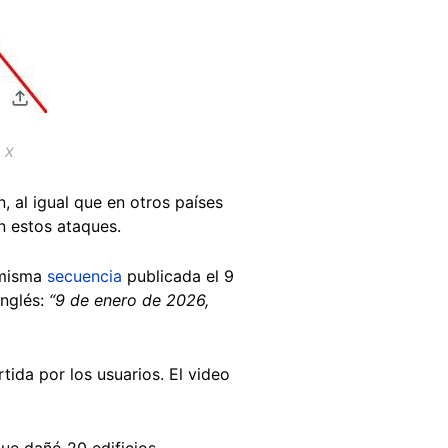
 X
, al igual que en otros países
on estos ataques.
 misma
secuencia
publicada el 9
inglés:
“9 de enero de 2026,
ida por los usuarios. El video
ue dañó 20 edificios