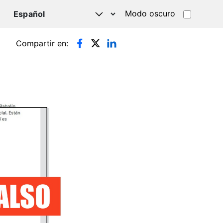
Modo oscuro
TSAPP
Compartir en: