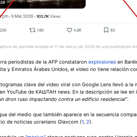
aptura de pantalla tomada el 11 de marzo de 2026 de una publicación en
uerra periodistas de la AFP constataron
explosiones
en Baréin
ita y Emiratos Árabes Unidos, el video no tiene relación c
togramas clave del video viral con Google Lens llevó a la
 en YouTube de КАШТАН news. En la descripción se lee en 
n dron ruso impactando contra un edificio residencial”
.
agua del medio que también aparece en la secuencia compart
tio de noticias ucraniano Glavcom (
1
,
2
).
 produjo un
"masivo"
ataque nocturno ruso contra Ucrania q