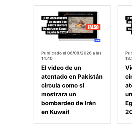
Imagen
Imag
Publicado el 06/08/2026 a las
Pub
14:40
18:
El video de un
Vi
atentado en Pakistán
ci
circula como si
at
mostrara un
un
bombardeo de Irán
Eg
en Kuwait
2