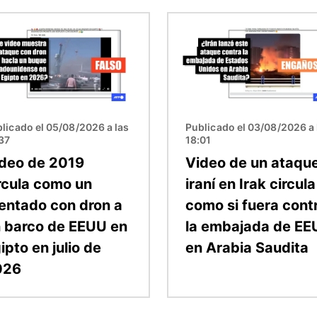
en
Imagen
licado el 05/08/2026 a las
Publicado el 03/08/2026 a 
37
18:01
deo de 2019
Video de un ataqu
rcula como un
iraní en Irak circula
entado con dron a
como si fuera cont
 barco de EEUU en
la embajada de E
ipto en julio de
en Arabia Saudita
026