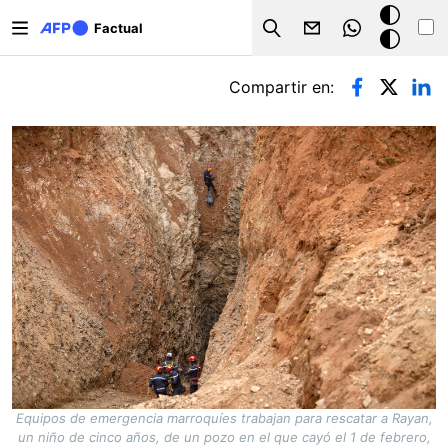
Pasar al contenido principal
Modo
Factual
Search
oscuro
Solapas principales
Compartir en:
Equipos de emergencia marroquíes trabajan para rescatar a Rayan,
un niño de cinco años, de un pozo en el que cayó el 1 de febrero,