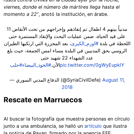
viernes, donde el número de mártires llega hasta el
momento a 22”
, anotó la institución, en árabe.
11 مدنياُ بينهم 4 اطفال تم إنقاذهم وإخراجهم من تحت الأنقاض
على قيد الحياة، ضمن عمليات البحث والإنقاذ المستمرة حتى
اللحظة في بلدة
#اورم_الكبرى
، بعد المجزرة التي ارتكبها الطيران
الروسي بحق المدنيين في البلدة مساء امس الجمعة، حيث بلغ
عدد الشهداء 22 شهيد حتى
#حلب
#الخوذ_البيضاء
الأن.
pic.twitter.com/0gWyEupklY
— الدفاع المدني السوري (@SyriaCivilDefe)
August 11,
2018
Rescate en Marruecos
Al buscar la fotografía que muestra personas en círculo
junto a una ambulancia, se halló un
artículo
que ilustra
la noticia de Rayan, firmado por la agencia EFE.