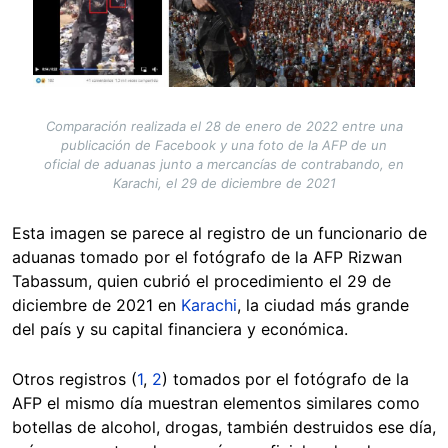
Comparación realizada el 28 de enero de 2022 entre una
publicación de Facebook y una foto de la AFP de un
oficial de aduanas junto a mercancías de contrabando, en
Karachi, el 29 de diciembre de 2021
Esta imagen se parece al registro de un funcionario de
aduanas tomado por el fotógrafo de la AFP Rizwan
Tabassum, quien cubrió el procedimiento el 29 de
diciembre de 2021 en
Karachi
, la ciudad más grande
del país y su capital financiera y económica.
Otros registros (
1
,
2
) tomados por el fotógrafo de la
AFP el mismo día muestran elementos similares como
botellas de alcohol, drogas, también destruidos ese día,