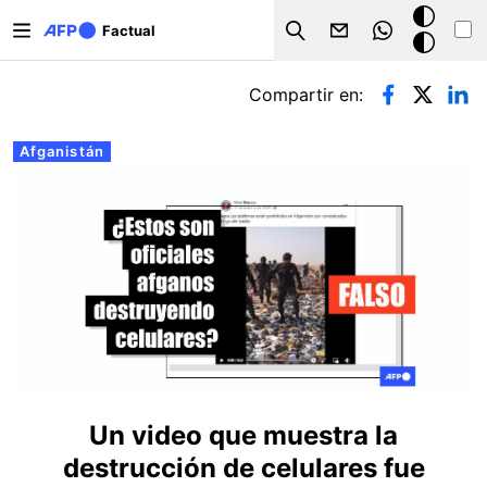
Pasar al contenido principal
Modo
Factual
Search
oscuro
Solapas principales
Compartir en:
Afganistán
Un video que muestra la
destrucción de celulares fue