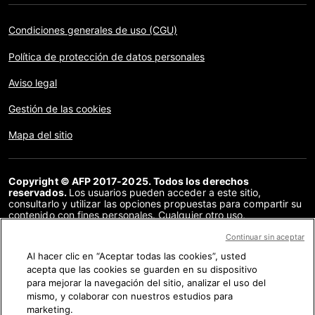
Condiciones generales de uso (CGU)
Política de protección de datos personales
Aviso legal
Gestión de las cookies
Mapa del sitio
Copyright © AFP 2017-2025. Todos los derechos
reservados.
Los usuarios pueden acceder a este sitio,
consultarlo y utilizar las opciones propuestas para compartir su
contenido con fines personales. Cualquier otro uso,
especialmente la reproducción, la comunicación al público o la
distribución del contenido de este sitio, en su totalidad o en
Continuar sin aceptar
parte, para cualquier otro fin y/o por otros medios, sin un
Al hacer clic en “Aceptar todas las cookies”, usted
acuerdo específico firmado con la AFP, está estrictamente
acepta que las cookies se guarden en su dispositivo
prohibido. Los elementos analizados en cada verificación se
presentan o se enlazan en tanto en cuanto son necesarios para
para mejorar la navegación del sitio, analizar el uso del
la correcta comprensión de la verificación en cuestión. La AFP
mismo, y colaborar con nuestros estudios para
no cuenta con derechos sobre los autores ni sobre los
marketing.