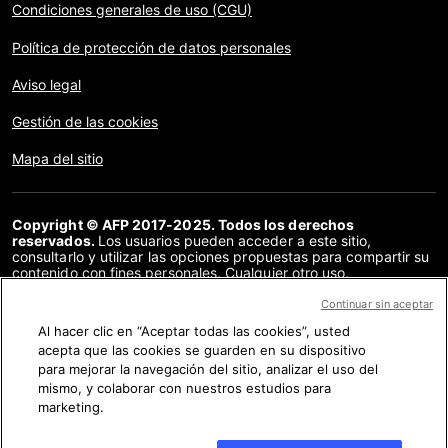
Condiciones generales de uso (CGU)
Política de protección de datos personales
Aviso legal
Gestión de las cookies
Mapa del sitio
Copyright © AFP 2017-2025. Todos los derechos
reservados.
Los usuarios pueden acceder a este sitio,
consultarlo y utilizar las opciones propuestas para compartir su
contenido con fines personales. Cualquier otro uso,
especialmente la reproducción, la comunicación al público o la
distribución del contenido de este sitio, en su totalidad o en
Continuar sin aceptar
parte, para cualquier otro fin y/o por otros medios, sin un
Al hacer clic en “Aceptar todas las cookies”, usted
acuerdo específico firmado con la AFP, está estrictamente
acepta que las cookies se guarden en su dispositivo
prohibido. Los elementos analizados en cada verificación se
presentan o se enlazan en tanto en cuanto son necesarios para
para mejorar la navegación del sitio, analizar el uso del
la correcta comprensión de la verificación en cuestión. La AFP
mismo, y colaborar con nuestros estudios para
no cuenta con derechos sobre los autores ni sobre los
marketing.
propietarios del copyright de estos contenidos de terceras
partes, y declina toda responsabilidad respecto a los mismos.