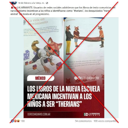
Image