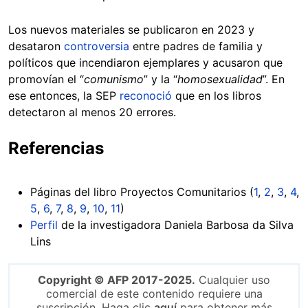
Los nuevos materiales se publicaron en 2023 y
desataron
controversia
entre padres de familia y
políticos que incendiaron ejemplares y acusaron que
promovían el “
comunismo
” y la “
homosexualidad
”. En
ese entonces, la SEP
reconoció
que en los libros
detectaron al menos 20 errores.
Referencias
Páginas del libro Proyectos Comunitarios (
1
,
2
,
3
,
4
,
5
,
6
,
7
,
8
,
9
,
10
,
11
)
Perfil
de la investigadora Daniela Barbosa da Silva
Lins
Copyright © AFP 2017-2025.
Cualquier uso
comercial de este contenido requiere una
suscripción. Haga clic
aquí
para obtener más