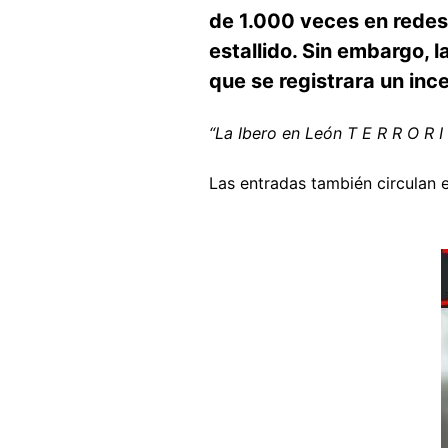
de 1.000 veces en redes 
estallido. Sin embargo, l
que se registrara un inc
“La Ibero en León T E R R O R I
Las entradas también circulan
Image