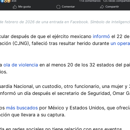
de febrero de 2026 de una entrada en Facebook. Símbolo de inteligencia a
cular después de que el ejército mexicano
informó
el 22 de 
ción (CJNG), falleció tras resultar herido durante
un opera
na
ola de violencia
en al menos 20 de los 32 estados del pa
ios.
rdia Nacional, un custodio, otro funcionario, una mujer y
informó un día después el secretario de Seguridad, Omar G
pos
más buscados
por México y Estados Unidos, que ofrec
ción que llevara a su captura.
a en redes sociales no tiene relación con esos eventos.