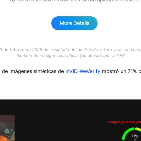
3 de febrero de 2026 del resultado del análisis de la foto viral con la h
Símbolo de inteligencia artificial (Ai) añadido por la AFP
r de imágenes sintéticas de
InVID-WeVerify
mostró un 71% d