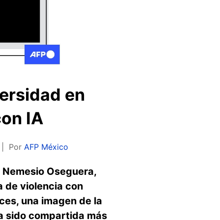
versidad en
con IA
Por
AFP México
te Nemesio Oseguera,
a de violencia con
ces, una imagen de la
ha sido compartida más