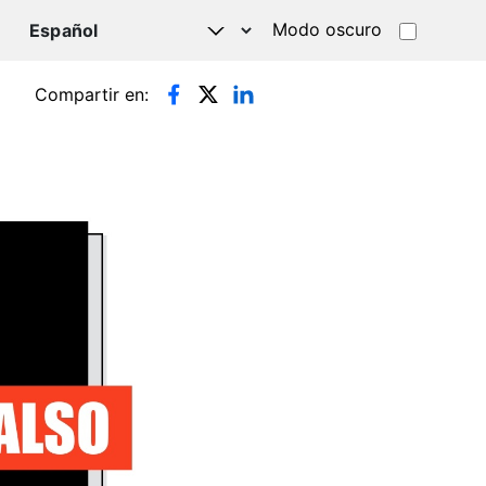
Modo oscuro
TSAPP
Compartir en: