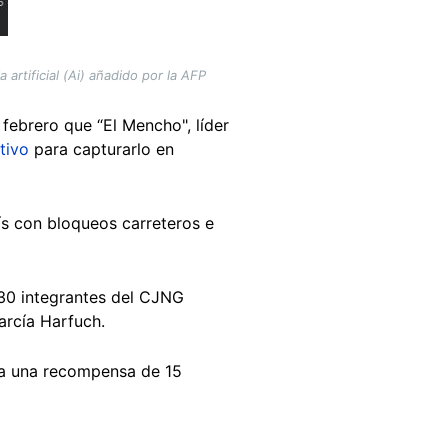
rtificial (Ai) añadido por la AFP
febrero que “El Mencho", líder
tivo
para capturarlo en
ís con bloqueos carreteros e
 30 integrantes del CJNG
arcía Harfuch.
ía una recompensa de 15