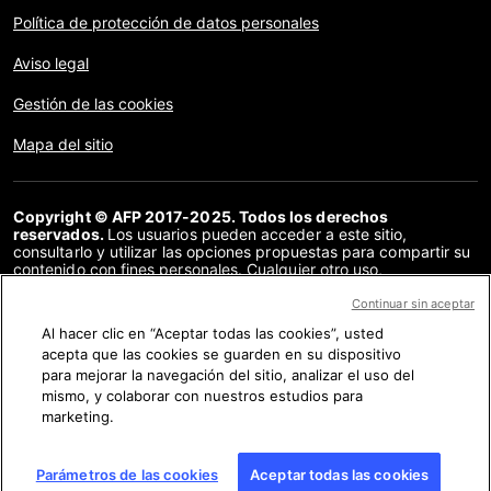
Política de protección de datos personales
Aviso legal
Gestión de las cookies
Mapa del sitio
Copyright © AFP 2017-2025. Todos los derechos
reservados.
Los usuarios pueden acceder a este sitio,
consultarlo y utilizar las opciones propuestas para compartir su
contenido con fines personales. Cualquier otro uso,
especialmente la reproducción, la comunicación al público o la
distribución del contenido de este sitio, en su totalidad o en
Continuar sin aceptar
parte, para cualquier otro fin y/o por otros medios, sin un
Al hacer clic en “Aceptar todas las cookies”, usted
acuerdo específico firmado con la AFP, está estrictamente
acepta que las cookies se guarden en su dispositivo
prohibido. Los elementos analizados en cada verificación se
presentan o se enlazan en tanto en cuanto son necesarios para
para mejorar la navegación del sitio, analizar el uso del
la correcta comprensión de la verificación en cuestión. La AFP
mismo, y colaborar con nuestros estudios para
no cuenta con derechos sobre los autores ni sobre los
marketing.
propietarios del copyright de estos contenidos de terceras
partes, y declina toda responsabilidad respecto a los mismos.
AFP y su logo son marcas registradas.
Parámetros de las cookies
Aceptar todas las cookies