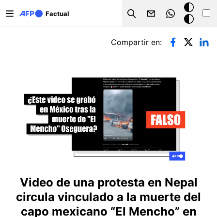
Pasar al contenido principal
Modo
Factual
Search
oscuro
Solapas principales
Compartir en:
Video de una protesta en Nepal
circula vinculado a la muerte del
capo mexicano “El Mencho” en