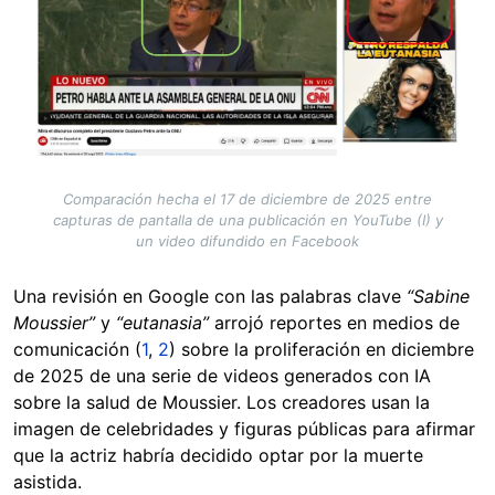
Comparación hecha el 17 de diciembre de 2025 entre
capturas de pantalla de una publicación en YouTube (I) y
un video difundido en Facebook
Una revisión en Google con las palabras clave
“Sabine
Moussier”
y
“eutanasia”
arrojó reportes en medios de
comunicación (
1
,
2
) sobre la proliferación en diciembre
de 2025 de una serie de videos generados con IA
sobre la salud de Moussier. Los creadores usan la
imagen de celebridades y figuras públicas para afirmar
que la actriz habría decidido optar por la muerte
asistida.