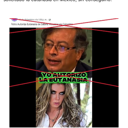
Image