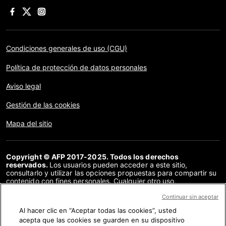
Condiciones generales de uso (CGU)
Política de protección de datos personales
Aviso legal
Gestión de las cookies
Mapa del sitio
Copyright © AFP 2017-2025. Todos los derechos
reservados.
Los usuarios pueden acceder a este sitio,
consultarlo y utilizar las opciones propuestas para compartir su
contenido con fines personales. Cualquier otro uso,
especialmente la reproducción, la comunicación al público o la
distribución del contenido de este sitio, en su totalidad o en
Continuar sin aceptar
parte, para cualquier otro fin y/o por otros medios, sin un
Al hacer clic en “Aceptar todas las cookies”, usted
acuerdo específico firmado con la AFP, está estrictamente
acepta que las cookies se guarden en su dispositivo
prohibido. Los elementos analizados en cada verificación se