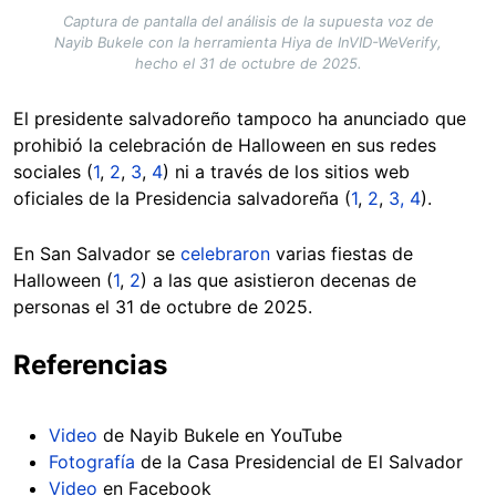
Captura de pantalla del análisis de la supuesta voz de
Nayib Bukele con la herramienta Hiya de InVID-WeVerify,
hecho el 31 de octubre de 2025.
El presidente salvadoreño tampoco ha anunciado que
prohibió la celebración de Halloween en sus redes
sociales (
1
,
2
,
3
,
4
) ni a través de los sitios web
oficiales de la Presidencia salvadoreña (
1
,
2
,
3,
4
).
En San Salvador se
celebraron
varias fiestas de
Halloween (
1
,
2
) a las que asistieron decenas de
personas el 31 de octubre de 2025.
Referencias
Video
de Nayib Bukele en YouTube
Fotografía
de la Casa Presidencial de El Salvador
Video
en Facebook