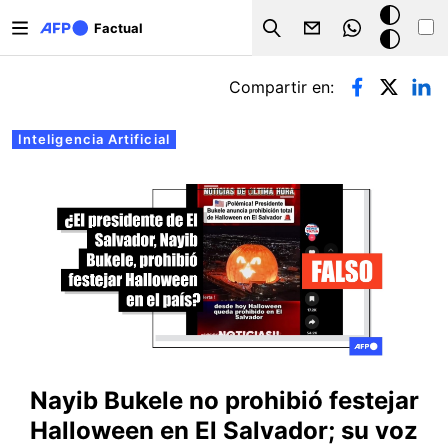
Pasar al contenido principal
Modo
Factual
Search
oscuro
Solapas principales
Compartir en:
Inteligencia Artificial
Nayib Bukele no prohibió festejar
Halloween en El Salvador; su voz