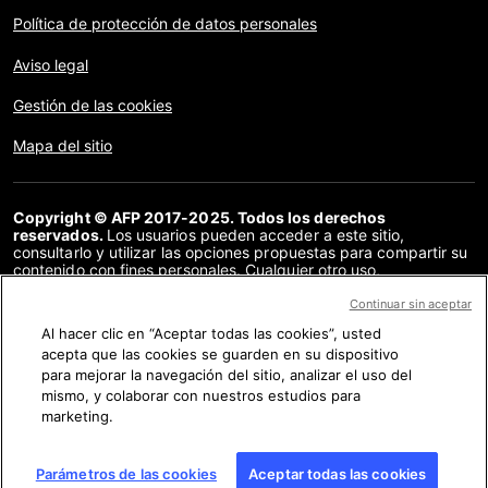
Política de protección de datos personales
Aviso legal
Gestión de las cookies
Mapa del sitio
Copyright © AFP 2017-2025. Todos los derechos
reservados.
Los usuarios pueden acceder a este sitio,
consultarlo y utilizar las opciones propuestas para compartir su
contenido con fines personales. Cualquier otro uso,
especialmente la reproducción, la comunicación al público o la
distribución del contenido de este sitio, en su totalidad o en
Continuar sin aceptar
parte, para cualquier otro fin y/o por otros medios, sin un
Al hacer clic en “Aceptar todas las cookies”, usted
acuerdo específico firmado con la AFP, está estrictamente
acepta que las cookies se guarden en su dispositivo
prohibido. Los elementos analizados en cada verificación se
presentan o se enlazan en tanto en cuanto son necesarios para
para mejorar la navegación del sitio, analizar el uso del
la correcta comprensión de la verificación en cuestión. La AFP
mismo, y colaborar con nuestros estudios para
no cuenta con derechos sobre los autores ni sobre los
marketing.
propietarios del copyright de estos contenidos de terceras
partes, y declina toda responsabilidad respecto a los mismos.
AFP y su logo son marcas registradas.
Parámetros de las cookies
Aceptar todas las cookies