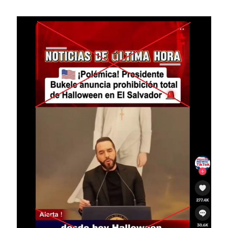
Image