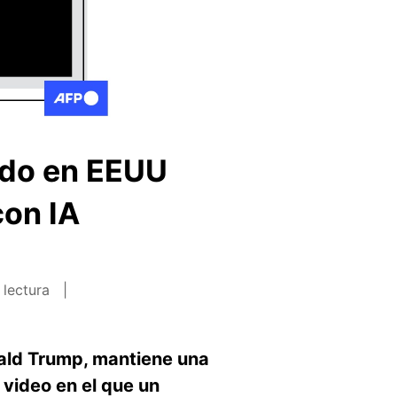
ido en EEUU
con IA
 lectura
nald Trump, mantiene una
n video en el que un