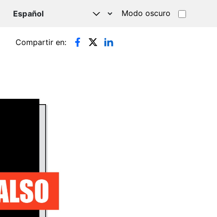
Modo oscuro
TSAPP
Compartir en: