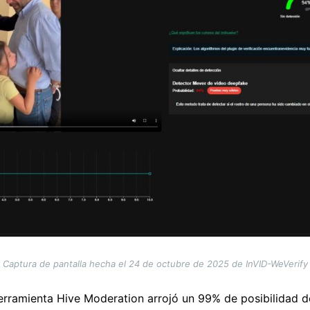
Captura de pantalla hecha el 24 de octubre de 2025 de InVID-WeVerify
herramienta Hive Moderation arrojó un 99% de posibilidad 