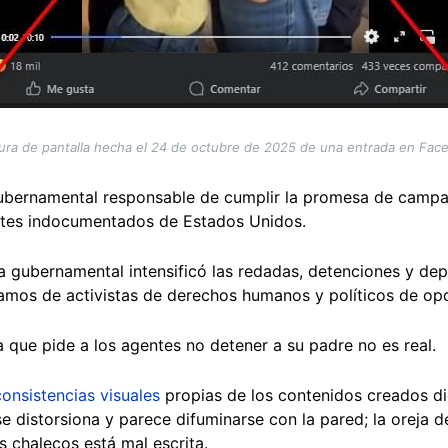
ura de pantalla hecha el 24 de octubre de 2025 de una entrada en Fac
 gubernamental responsable de cumplir la promesa de camp
ntes indocumentados de Estados Unidos.
a gubernamental intensificó las redadas, detenciones y dep
lamos de activistas de derechos humanos y políticos de opo
a que pide a los agentes no detener a su padre no es real.
consistencias visuales
propias de los contenidos creados dig
 distorsiona y parece difuminarse con la pared; la oreja d
os chalecos está mal escrita.