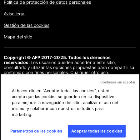
Política de protección de datos personales
Aviso legal
Gestión de las cookies
Mapa del sitio
Copyright © AFP 2017-2025. Todos los derechos
reservados.
Los usuarios pueden acceder a este sitio,
consultarlo y utilizar las opciones propuestas para compartir su
contenido con fines personales. Cualquier otro uso,
especialmente la reproducción, la comunicación al público o la
distribución del contenido de este sitio, en su totalidad o en
Continuar sin aceptar
parte, para cualquier otro fin y/o por otros medios, sin un
Al hacer clic en “Aceptar todas las cookies”, usted
acuerdo específico firmado con la AFP, está estrictamente
acepta que las cookies se guarden en su dispositivo
prohibido. Los elementos analizados en cada verificación se
presentan o se enlazan en tanto en cuanto son necesarios para
para mejorar la navegación del sitio, analizar el uso del
la correcta comprensión de la verificación en cuestión. La AFP
mismo, y colaborar con nuestros estudios para
no cuenta con derechos sobre los autores ni sobre los
marketing.
propietarios del copyright de estos contenidos de terceras
partes, y declina toda responsabilidad respecto a los mismos.
AFP y su logo son marcas registradas.
Parámetros de las cookies
Aceptar todas las cookies