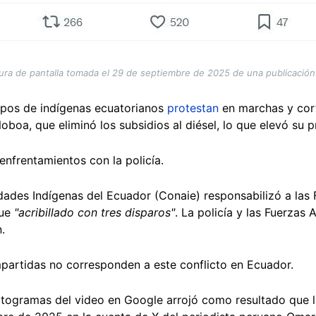
ura de pantalla tomada el 29 de septiembre de 2025 de una publicación
upos de indígenas ecuatorianos
protestan
en marchas y cort
oboa, que eliminó los subsidios al diésel, lo que elevó su 
enfrentamientos con la policía.
ades Indígenas del Ecuador (Conaie) responsabilizó a las
fue
"acribillado con tres disparos"
. La policía y las Fuerza
n.
partidas no corresponden a este conflicto en Ecuador.
otogramas del video en Google arrojó como resultado que 