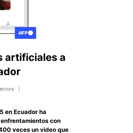
artificiales a
uador
lectura
25 en Ecuador ha
n enfrentamientos con
 400 veces un video que