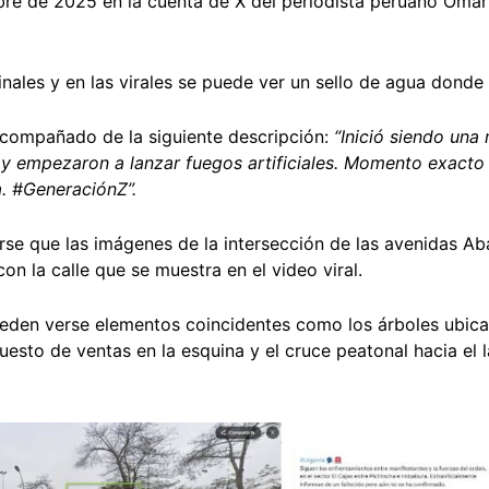
bre de 2025 en la cuenta de X del periodista peruano Omar 
inales y en las virales se puede ver un sello de agua dond
 acompañado de la siguiente descripción:
“Inició siendo una
y empezaron a lanzar fuegos artificiales. Momento exacto d
a. #GeneraciónZ”.
rse que las imágenes de la intersección de las avenidas Ab
on la calle que se muestra en el video viral.
eden verse elementos coincidentes como los árboles ubica
 puesto de ventas en la esquina y el cruce peatonal hacia el