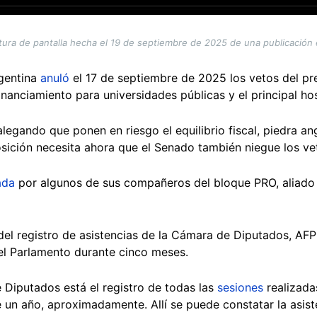
ura de pantalla hecha el 19 de septiembre de 2025 de una publicación
gentina
anuló
el 17 de septiembre de 2025 los vetos del pre
nanciamiento para universidades públicas y el principal hos
 alegando que ponen en riesgo el equilibrio fiscal, piedra a
posición necesita ahora que el Senado también niegue los v
ada
por algunos de sus compañeros del bloque PRO, aliado 
 del registro de asistencias de la Cámara de Diputados, AF
del Parlamento durante cinco meses.
 Diputados está el registro de todas las
sesiones
realizada
 un año, aproximadamente. Allí se puede constatar la asist