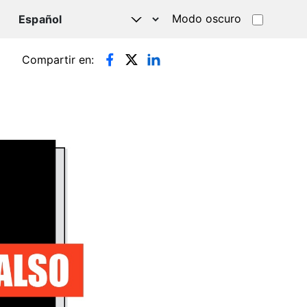
Modo oscuro
TSAPP
Compartir en: