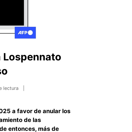
ia Lospennato
so
e lectura
025 a favor de anular los
iamiento de las
esde entonces, más de