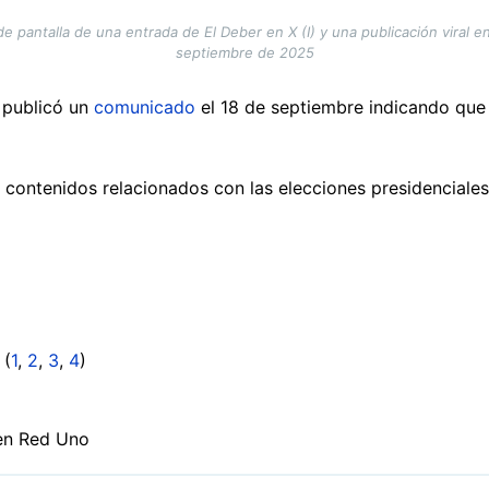
 pantalla de una entrada de El Deber en X (I) y una publicación viral e
septiembre de 2025
r publicó un
comunicado
el 18 de septiembre indicando que l
 contenidos relacionados con las elecciones presidenciales
 (
1
,
2
,
3
,
4
)
en Red Uno