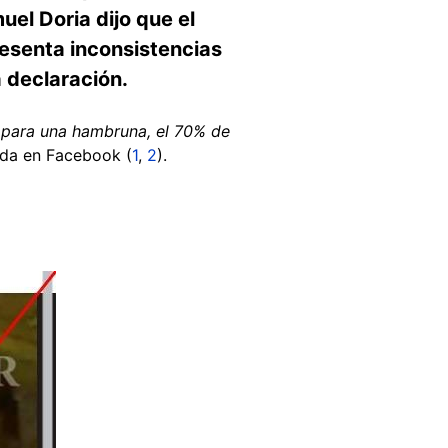
el Doria dijo que el
resenta inconsistencias
a declaración.
e para una hambruna, el 70% de
ida en Facebook (
1
,
2
).