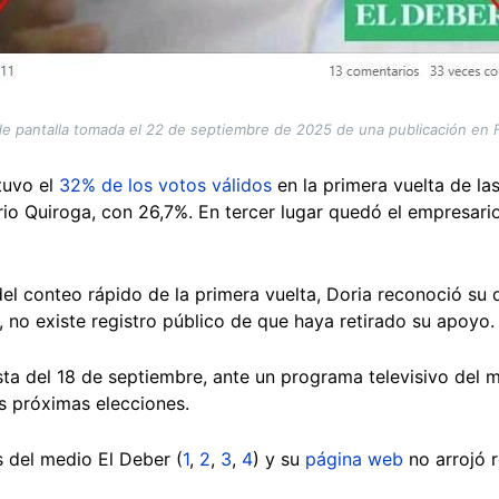
de pantalla tomada el 22 de septiembre de 2025 de una publicación en
tuvo el
32% de los votos válidos
en la primera vuelta de la
io Quiroga, con 26,7%. En tercer lugar quedó el empresario
del conteo rápido de la primera vuelta, Doria reconoció su 
 no existe registro público de que haya retirado su apoyo
ista del 18 de septiembre, ante un programa televisivo del
s próximas elecciones.
s del medio El Deber (
1
,
2
,
3
,
4
) y su
página web
no arrojó r