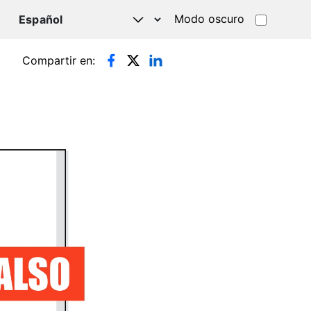
Modo oscuro
TSAPP
Compartir en: