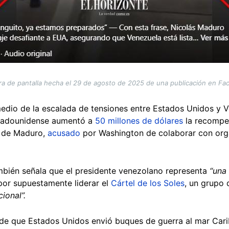
ra de pantalla hecha el 29 de agosto de 2025 de una publicación en Fa
medio de la escalada de tensiones entre Estados Unidos y 
stadounidense aumentó a
50 millones de dólares
la recompe
a de Maduro,
acusado
por Washington de colaborar con orga
mbién señala que el presidente venezolano representa
“una
or supuestamente liderar el
Cártel de los Soles
, un grupo 
cional”.
e que Estados Unidos envió buques de guerra al mar Carib