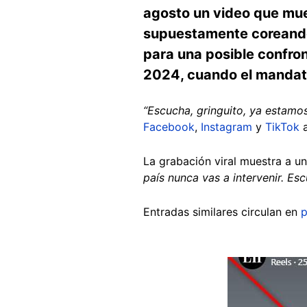
agosto un video que mue
supuestamente coreando
para una posible confron
2024, cuando el mandatari
“Escucha, gringuito, ya estam
Facebook
,
Instagram
y
TikTok
a
La grabación viral muestra a u
país nunca vas a intervenir. E
Entradas similares circulan en
p
Image