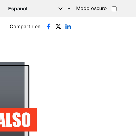
Modo oscuro
TSAPP
Compartir en: