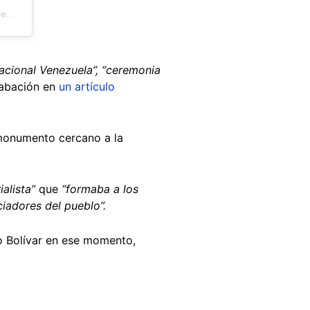
Una publicación compartida por MG Elio Estrada Paredes (@elioestradaparedes_ve)
Nacional Venezuela”, “ceremonia
rabación en
un artículo
 monumento cercano a la
alista”
que
“formaba a los
ciadores del pueblo”.
do Bolívar en ese momento,