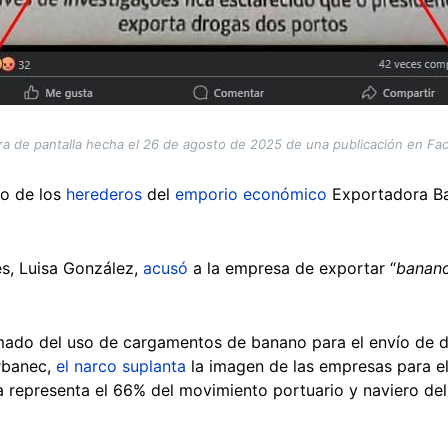
ra de pantalla hecha el 26 de agosto de 2025 de una publicación en Fa
no de los
herederos
del
emporio económico
Exportadora Ba
nes, Luisa González,
acusó
a la empresa de exportar “
banano
mado del uso de cargamentos de banano para el envío de dr
rbanec,
el narco suplanta
la imagen de las empresas para el
 representa el 66% del movimiento portuario y naviero del 