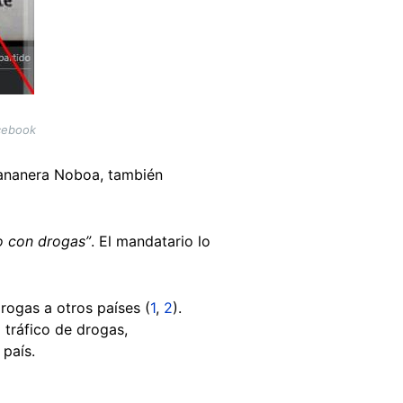
cebook
nanera Noboa, también
 con drogas”
. El mandatario lo
ogas a otros países (
1
,
2
).
 tráfico de drogas,
país.