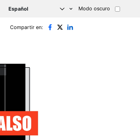
Modo oscuro
TSAPP
Compartir en: