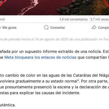
ra de pantalla hecha el 14 de agosto de 2025 de una publicación en Fa
ada por un supuesto informe extraído de una noticia. Est
que
Meta bloqueara los enlaces de noticias
que compartían l
sto cambio de color en las aguas de las Catarátas del Niág
 volviera gradualmente a su estado normal"
. Por otra parte,
que presuntamente presenció la escena y la declaración de 
stas para explicar las causas del incidente.
uténtica.