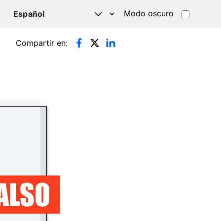
Modo oscuro
TSAPP
Compartir en: