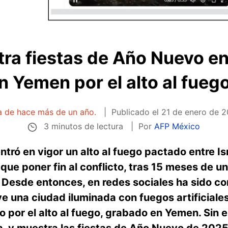
a fiestas de Año Nuevo en 
en Yemen por el alto al fueg
ta de hace más de un año.
Publicado el
21 de enero de 2
3 minutos de lectura
Por
AFP México
ntró en vigor un alto al fuego pactado entre I
l que poner fin al conflicto, tras 15 meses de 
s. Desde entonces, en redes sociales ha sido 
ve una ciudad iluminada con fuegos artificiale
jo por el alto al fuego, grabado en Yemen. Sin 
ia, y muestra las fiestas de Año Nuevo de 202