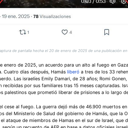
aptura de pantalla hecha el 20 de enero de 2025 de una publicación en
 de enero de 2025, un acuerdo para un alto al fuego en Gaza
a. Cuatro días después, Hamás
liberó
a tres de los 33 rehe
cuerdo. Las israelíes Emily Damari, de 28 años; Romi Gonen
n recibidas por sus familiares tras 15 meses capturadas. Isr
s palestinos que prometió liberar de prisiones a lo largo d
l cese al fuego. La guerra dejó más de 46.900 muertos en 
s del Ministerio de Salud del gobierno de Hamás, que la O
 el ataque de miembros de Hamas en el sur de Israel, que de
es, según un recuento de AFP en base a datos oficiales israe