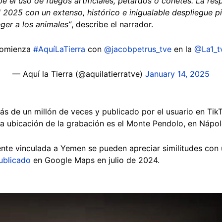
e el uso de fuegos artificiales, petardos o cohetes. La re
l 2025 con un extenso, histórico e inigualable despliegue p
ger a los animales”
, describe el narrador.
omienza
#AquíLaTierra
con
@jacobpetrus_tve
en la
@La1_t
— Aquí la Tierra (@aquilatierratve)
January 14, 2025
ás de un millón de veces y publicado por el usuario en Ti
a ubicación de la grabación es el Monte Pendolo, en Nápole
ente vinculada a Yemen se pueden apreciar similitudes con
ublicado
en Google Maps en julio de 2024.