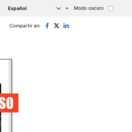
Modo oscuro
TSAPP
Compartir en: