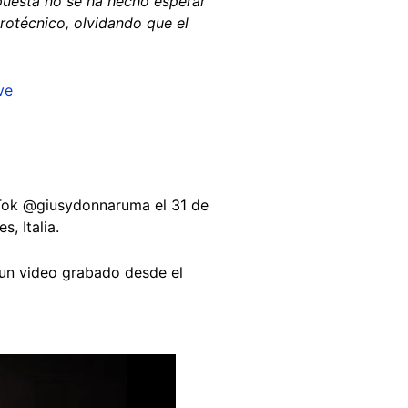
spuesta no se ha hecho esperar
irotécnico, olvidando que el
ve
kTok @giusydonnaruma el 31 de
s, Italia.
 un video grabado desde el