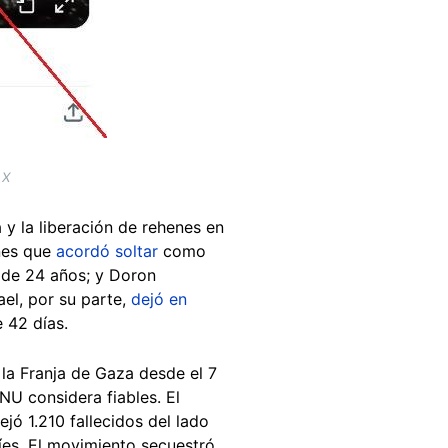
 X
 y la liberación de rehenes en
nes que
acordó soltar
como
, de 24 años; y Doron
ael, por su parte,
dejó en
e 42 días.
la Franja de Gaza desde el 7
NU considera fiables. El
jó 1.210 fallecidos del lado
líes. El movimiento secuestró,