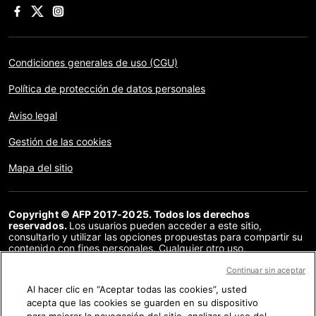
Condiciones generales de uso (CGU)
Política de protección de datos personales
Aviso legal
Gestión de las cookies
Mapa del sitio
Copyright © AFP 2017-2025. Todos los derechos
reservados.
Los usuarios pueden acceder a este sitio,
consultarlo y utilizar las opciones propuestas para compartir su
contenido con fines personales. Cualquier otro uso,
especialmente la reproducción, la comunicación al público o la
distribución del contenido de este sitio, en su totalidad o en
Continuar sin aceptar
parte, para cualquier otro fin y/o por otros medios, sin un
Al hacer clic en “Aceptar todas las cookies”, usted
acuerdo específico firmado con la AFP, está estrictamente
acepta que las cookies se guarden en su dispositivo
prohibido. Los elementos analizados en cada verificación se
presentan o se enlazan en tanto en cuanto son necesarios para